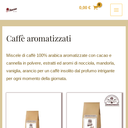
Vai
MAI
0,00
€
al
MEN
contenuto
Caffè aromatizzati
Miscele di caffè 100% arabica aromatizzate con cacao e
cannella in polvere, estratti ed aromi di nocciola, mandorla,
vaniglia, arancio per un caffè insolito dal profumo intrigante
per ogni momento della giornata.
Questo
Questo
prodotto
prodotto
ha
ha
più
più
varianti.
varianti.