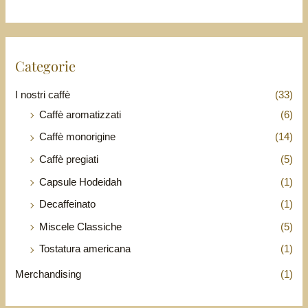
Categorie
I nostri caffè
(33)
Caffè aromatizzati
(6)
Caffè monorigine
(14)
Caffè pregiati
(5)
Capsule Hodeidah
(1)
Decaffeinato
(1)
Miscele Classiche
(5)
Tostatura americana
(1)
Merchandising
(1)