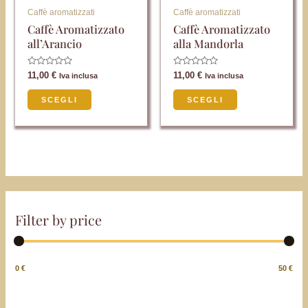
possono
possono
Caffè aromatizzati
Caffè aromatizzati
essere
essere
Caffè Aromatizzato
Caffè Aromatizzato
all’Arancio
alla Mandorla
scelte
scelte
nella
nella
Valutato
Valutato
11,00
€
11,00
€
Iva inclusa
Iva inclusa
pagina
pagina
0
0
su
su
del
del
5
5
SCEGLI
SCEGLI
prodotto
prodotto
Filter by price
0 €
50 €