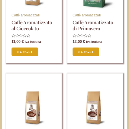
opzioni
opzioni
possono
possono
Caffè aromatizzati
Caffè aromatizzati
essere
essere
Caffè Aromatizzato
Caffè Aromatizzato
al Cioccolato
di Primavera
scelte
scelte
nella
nella
Valutato
Valutato
11,00
€
12,00
€
Iva inclusa
Iva inclusa
pagina
pagina
0
0
su
su
del
del
5
5
SCEGLI
SCEGLI
prodotto
prodotto
Questo
Questo
prodotto
prodotto
ha
ha
più
più
varianti.
varianti.
Le
Le
opzioni
opzioni