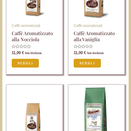
Le
Le
opzioni
opzioni
possono
possono
Caffè aromatizzati
Caffè aromatizzati
essere
essere
Caffè Aromatizzato
Caffè Aromatizzato
alla Nocciola
alla Vaniglia
scelte
scelte
nella
nella
Valutato
Valutato
11,00
€
11,00
€
Iva inclusa
Iva inclusa
pagina
pagina
0
0
su
su
del
del
5
5
SCEGLI
SCEGLI
prodotto
prodotto
Questo
Questo
prodotto
prodotto
ha
ha
più
più
varianti.
varianti.
Le
Le