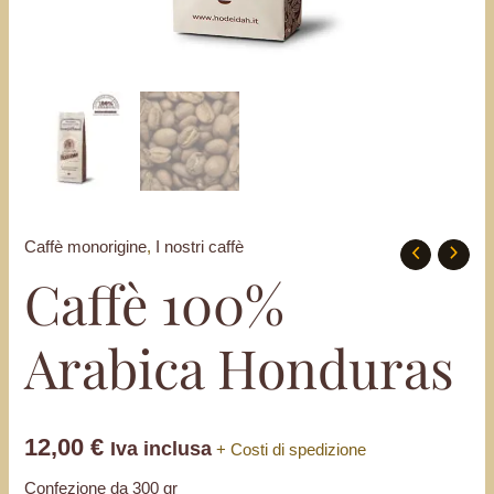
Caffè monorigine
,
I nostri caffè
Caffè
Caffè 100%
100%
Arabica
Arabica Honduras
Honduras
quantità
12,00
€
Iva inclusa
+ Costi di spedizione
Confezione da 300 gr