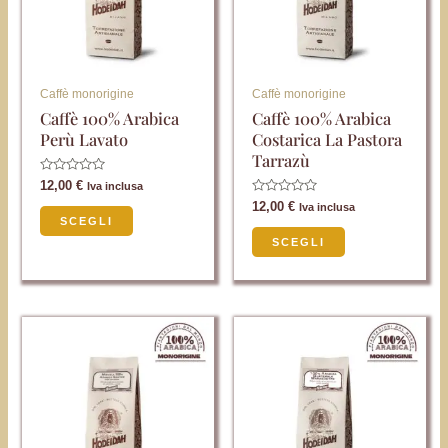
varianti.
varianti.
Le
Le
opzioni
opzioni
possono
possono
Caffè monorigine
Caffè monorigine
essere
essere
Caffè 100% Arabica
Caffè 100% Arabica
Perù Lavato
Costarica La Pastora
scelte
scelte
Tarrazù
nella
nella
Valutato
12,00
€
Iva inclusa
pagina
pagina
0
Valutato
12,00
€
su
Iva inclusa
0
del
del
5
SCEGLI
su
5
SCEGLI
prodotto
prodotto
Questo
Questo
prodotto
prodotto
ha
ha
più
più
varianti.
varianti.