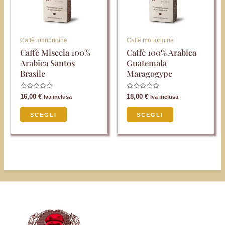
Le
Le
opzioni
opzioni
possono
possono
Caffè monorigine
Caffè monorigine
essere
essere
Caffè Miscela 100%
Caffè 100% Arabica
Arabica Santos
Guatemala
scelte
scelte
Brasile
Maragogype
nella
nella
pagina
pagina
Valutato
Valutato
16,00
€
18,00
€
Iva inclusa
Iva inclusa
0
0
del
del
su
su
5
5
SCEGLI
SCEGLI
prodotto
prodotto