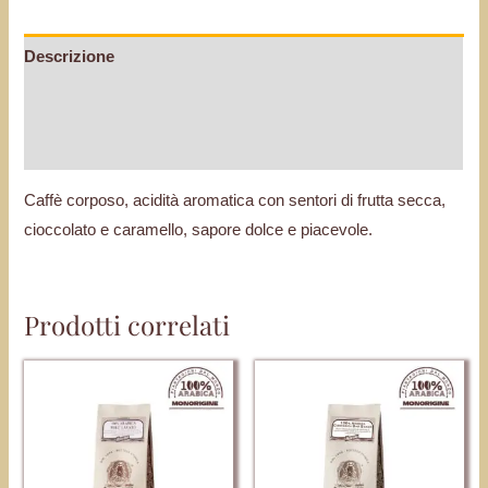
Descrizione
Informazioni aggiuntive
Recensioni (0)
Caffè corposo, acidità aromatica con sentori di frutta secca,
cioccolato e caramello, sapore dolce e piacevole.
Prodotti correlati
Questo
Questo
prodotto
prodotto
ha
ha
più
più