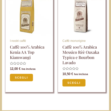
ha
ha
più
più
varianti.
varianti.
Le
Le
opzioni
opzioni
possono
possono
I nostri caffè
Caffè monorigine
essere
essere
Caffè 100% Arabica
Caffè 100% Arabica
Kenia AA Top
Messico Rèè Oaxaka
scelte
scelte
Kiamwangi
Typica e Bourbon
nella
nella
Lavado
pagina
pagina
Valutato
12,00
€
Iva inclusa
0
del
del
Valutato
10,50
€
su
Iva inclusa
0
5
SCEGLI
prodotto
prodotto
su
5
SCEGLI