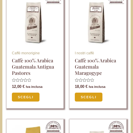
prodotto
prodotto
ha
ha
più
più
varianti.
varianti.
Le
Le
opzioni
opzioni
possono
possono
Caffè monorigine
I nostri caffè
essere
essere
Caffè 100% Arabica
Caffè 100% Arabica
Guatemala Antigua
Guatemala
scelte
scelte
Pastores
Maragogype
nella
nella
pagina
pagina
Valutato
Valutato
12,00
€
18,00
€
Iva inclusa
Iva inclusa
0
0
del
del
su
su
5
5
SCEGLI
SCEGLI
prodotto
prodotto
Questo
Questo
prodotto
prodotto