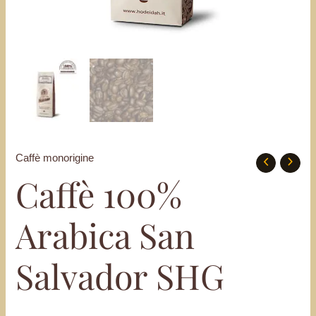
Caffè monorigine
Caffè
Caffè 100%
100%
Arabica
Arabica San
San
Salvador
SHG
Salvador SHG
quantità