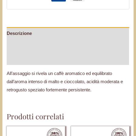
Descrizione
Informazioni aggiuntive
Recensioni (0)
All’assaggio si rivela un caffè aromatico ed equilibrato
dall’aroma intenso di malto e cioccolato, acidità moderata e
retrogusto speziato fortemente persistente.
Prodotti correlati
Questo
Questo