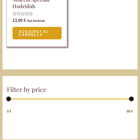
Hodeidah
Valutato
13,00
€
Iva inclusa
0
su
5
AGGIUNGI AL
CARRELLO
Filter by price
0 €
50 €