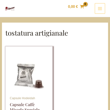
Vai
MAI
0,00
€
al
MEN
contenuto
tostatura artigianale
Capsule Hodeidah
Capsule Caffè
Miscela Speciale