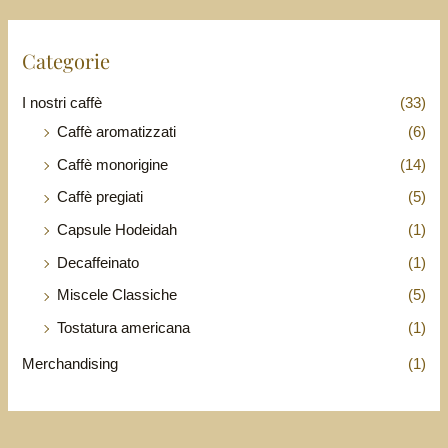
Categorie
I nostri caffè
(33)
Caffè aromatizzati
(6)
Caffè monorigine
(14)
Caffè pregiati
(5)
Capsule Hodeidah
(1)
Decaffeinato
(1)
Miscele Classiche
(5)
Tostatura americana
(1)
Merchandising
(1)