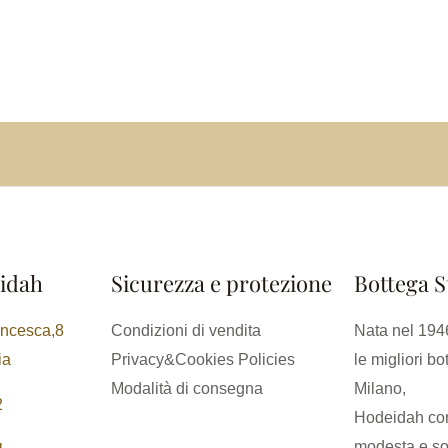
idah
Sicurezza e protezione
Bottega S
ancesca,8
Condizioni di vendita
Nata nel 1946
ia
Privacy&Cookies Policies
le migliori bo
Modalità di consegna
Milano,
2
Hodeidah con
modesta e so