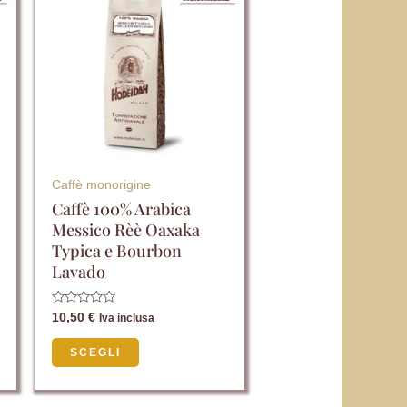
ha
più
varianti.
Le
opzioni
possono
essere
Caffè monorigine
scelte
Caffè 100% Arabica
Messico Rèè Oaxaka
nella
Typica e Bourbon
pagina
Lavado
del
prodotto
Valutato
10,50
€
Iva inclusa
0
su
5
SCEGLI