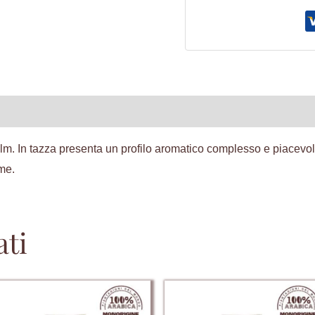
ive
Recensioni (0)
. In tazza presenta un profilo aromatico complesso e piacevole,
ime.
ati
Questo
Questo
prodotto
prodotto