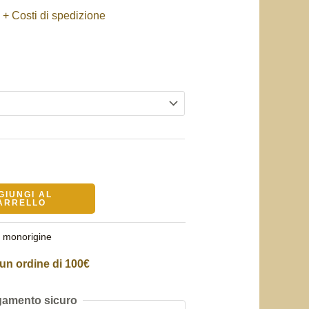
a
+ Costi di spedizione
e
GIUNGI AL
ARRELLO
è monorigine
un ordine di 100€
amento sicuro