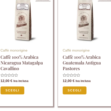
ha
ha
più
più
varianti.
varianti.
Le
Le
opzioni
opzioni
possono
possono
essere
essere
Caffè monorigine
Caffè monorigine
scelte
scelte
Caffè 100% Arabica
Caffè 100% Arabica
Nicaragua Matagalpa
Guatemala Antigua
nella
nella
Cavallino
Pastores
pagina
pagina
del
del
Valutato
Valutato
12,00
€
12,00
€
Iva inclusa
Iva inclusa
0
0
prodotto
prodotto
su
su
5
5
SCEGLI
SCEGLI