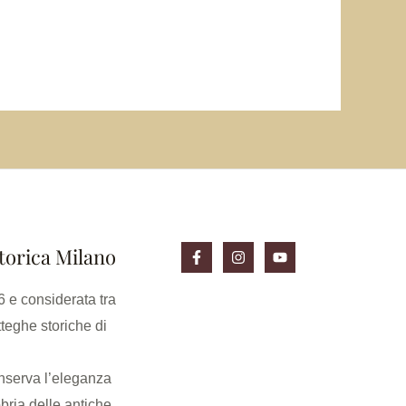
torica Milano
 e considerata tra
tteghe storiche di
serva l’eleganza
bria delle antiche