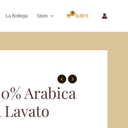
La Bottega
Store
0,00
€
00% Arabica
 Lavato