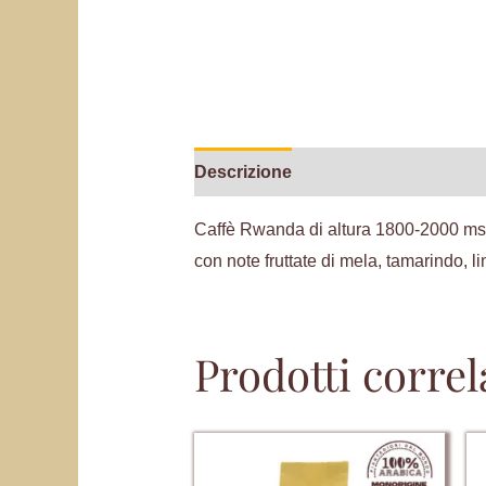
Descrizione
Informazioni aggiunt
Caffè Rwanda di altura 1800-2000 mslm
con note fruttate di mela, tamarindo, l
Prodotti correl
Questo
prodotto