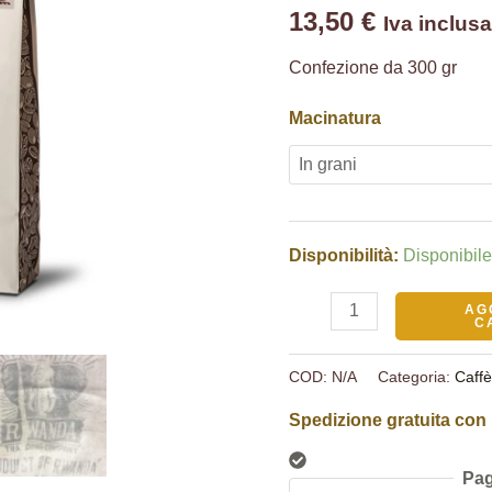
13,50
€
Iva inclus
Confezione da 300 gr
Macinatura
Disponibilità:
Disponibil
AG
C
COD:
N/A
Categoria:
Caff
Spedizione gratuita con 
Pag