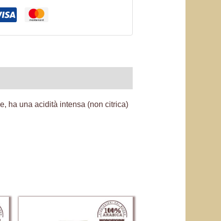
 ha una acidità intensa (non citrica)
Questo
prodotto