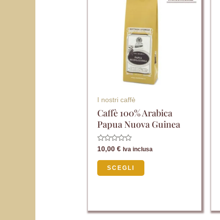
ha
più
varianti.
Le
opzioni
possono
essere
I nostri caffè
scelte
Caffè 100% Arabica
Papua Nuova Guinea
nella
pagina
Valutato
10,00
€
Iva inclusa
del
0
su
5
prodotto
SCEGLI