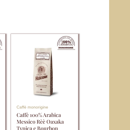
Questo
prodotto
ha
più
varianti.
Le
opzioni
possono
essere
Caffè monorigine
scelte
Caffè 100% Arabica
Messico Rèè Oaxaka
nella
Typica e Bourbon