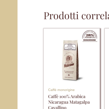
Prodotti correl
Questo
prodotto
ha
più
varianti.
Le
opzioni
possono
essere
Caffè monorigine
scelte
Caffè 100% Arabica
Nicaragua Matagalpa
nella
Cavallino