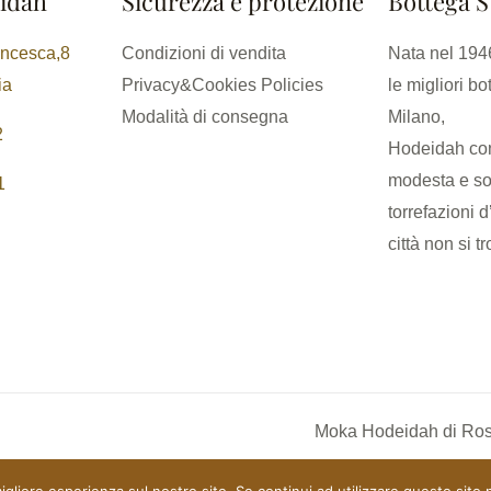
idah
Sicurezza e protezione
Bottega S
ancesca,8
Condizioni di vendita
Nata nel 1946
ia
Privacy&Cookies Policies
le migliori bo
Modalità di consegna
Milano,
2
Hodeidah con
modesta e so
1
torrefazioni d
città non si t
Moka Hodeidah di Rossi