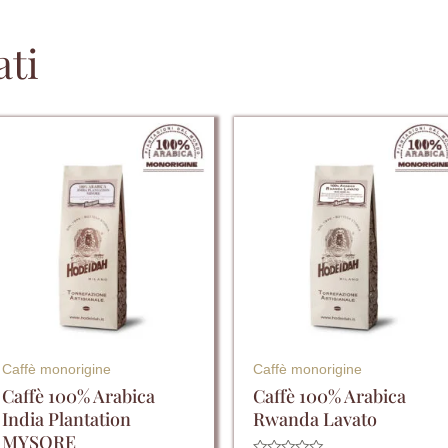
ati
Questo
Questo
prodotto
prodotto
ha
ha
più
più
varianti.
varianti.
Le
Le
opzioni
opzioni
possono
possono
essere
essere
Caffè monorigine
Caffè monorigine
scelte
scelte
Caffè 100% Arabica
Caffè 100% Arabica
India Plantation
Rwanda Lavato
nella
nella
MYSORE