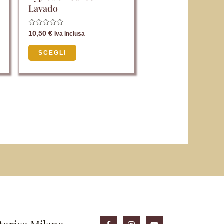
pagina
Lavado
del
prodotto
Valutato
10,50
€
Iva inclusa
0
su
5
SCEGLI