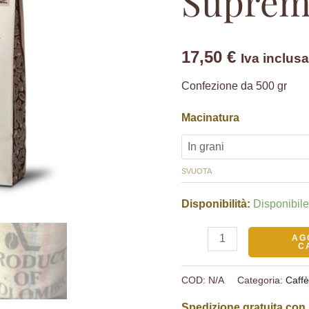
Suprem
quantità
17,50
€
Iva inclus
Confezione da 500 gr
Macinatura
SVUOTA
Disponibilità:
Disponibil
AG
C
COD:
N/A
Categoria:
Caff
Spedizione gratuita con 