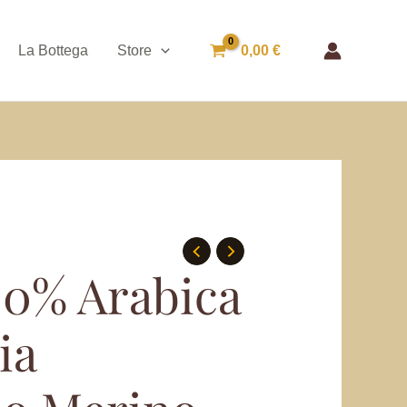
La Bottega
Store
0,00
€
00% Arabica
ia