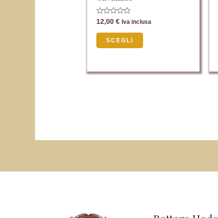
pagina
del
Valutato
12,00
€
Iva inclusa
0
prodotto
su
5
SCEGLI