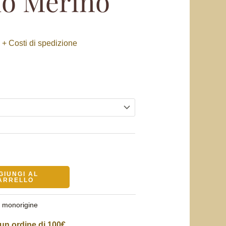
o Merino
a
+ Costi di spedizione
e
GIUNGI AL
ARRELLO
è monorigine
un ordine di 100€