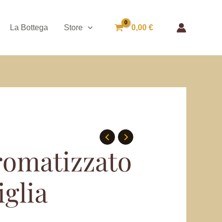
La Bottega
Store
0,00
€
romatizzato
iglia