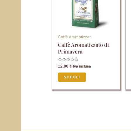
varianti.
Le
opzioni
possono
essere
Caffè aromatizzati
scelte
Caffè Aromatizzato di
Primavera
nella
pagina
Valutato
12,00
€
Iva inclusa
del
0
su
5
prodotto
SCEGLI