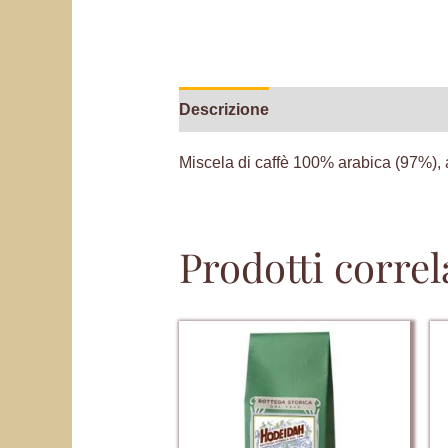
Descrizione
Informazioni aggiunt
Miscela di caffè 100% arabica (97%), 
Prodotti correl
Questo
prodotto
ha
più