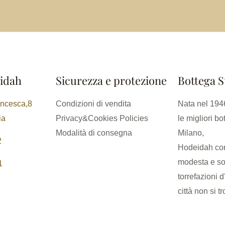
idah
Sicurezza e protezione
Bottega S
ancesca,8
Condizioni di vendita
Nata nel 1946
ia
Privacy&Cookies Policies
le migliori bo
Modalità di consegna
Milano,
2
Hodeidah con
modesta e so
1
torrefazioni d
città non si t