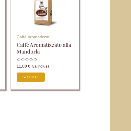
varianti.
Le
opzioni
possono
essere
Caffè aromatizzati
scelte
Caffè Aromatizzato alla
Mandorla
nella
pagina
Valutato
11,00
€
Iva inclusa
del
0
su
5
prodotto
SCEGLI