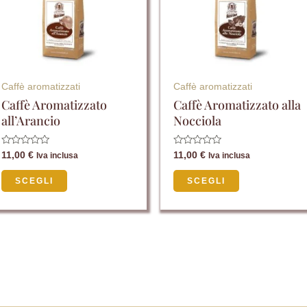
varianti.
varianti.
Le
Le
opzioni
opzioni
possono
possono
essere
essere
Caffè aromatizzati
Caffè aromatizzati
scelte
scelte
Caffè Aromatizzato
Caffè Aromatizzato alla
all’Arancio
Nocciola
nella
nella
pagina
pagina
Valutato
Valutato
11,00
€
11,00
€
Iva inclusa
Iva inclusa
del
del
0
0
su
su
5
5
prodotto
prodotto
SCEGLI
SCEGLI