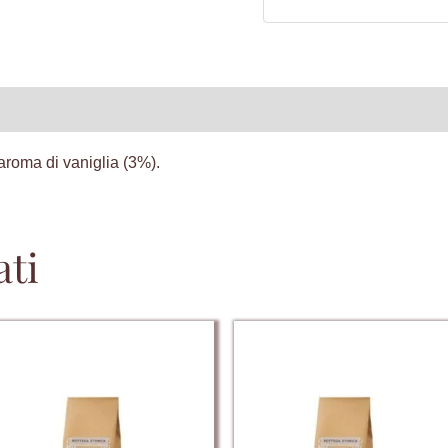
ive
Recensioni (0)
aroma di vaniglia (3%).
ati
Questo
Questo
prodotto
prodotto
ha
ha
più
più