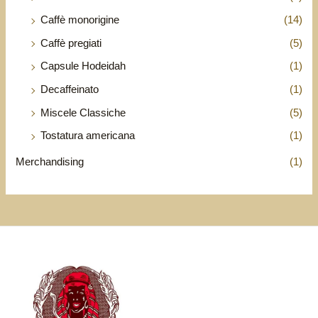
Caffè monorigine
(14)
Caffè pregiati
(5)
Capsule Hodeidah
(1)
Decaffeinato
(1)
Miscele Classiche
(5)
Tostatura americana
(1)
Merchandising
(1)