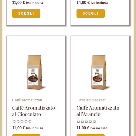
Valutato
Valutato
11,00
€
14,00
€
Iva inclusa
Iva inclusa
pagina
pagina
0
0
su
su
del
del
5
5
SCEGLI
SCEGLI
prodotto
prodotto
Questo
Questo
prodotto
prodotto
ha
ha
più
più
varianti.
varianti.
Le
Le
opzioni
opzioni
possono
possono
Caffè aromatizzati
Caffè aromatizzati
essere
essere
Caffè Aromatizzato
Caffè Aromatizzato
al Cioccolato
all’Arancio
scelte
scelte
nella
nella
Valutato
Valutato
11,00
€
11,00
€
Iva inclusa
Iva inclusa
pagina
pagina
0
0
su
su